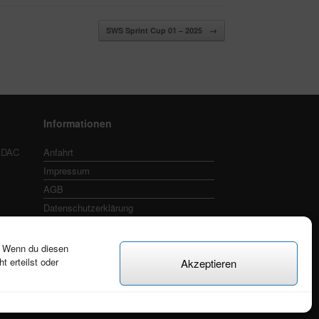
SWS Sprint Cup 01 – 2025
→
Informationen
 ADAC
Anfahrt
Impressum
AGB
Datenschutzerklärung
Cookie-Richtlinie (EU)
. Wenn du diesen
 erteilst oder
Akzeptieren