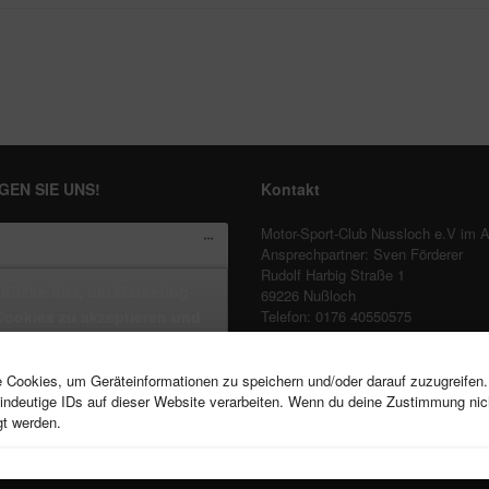
GEN SIE UNS!
Kontakt
Motor-Sport-Club Nussloch e.V im
Ansprechpartner: Sven Förderer
Rudolf Harbig Straße 1
Klicke hier, um Marketing-
69226 Nußloch
Cookies zu akzeptieren und
Telefon: 0176 40550575
s://www.facebook.com/MSCNussloch
E-mail:
leihkartfahren@gmail.com
diesen Inhalt zu aktivieren
ie Cookies, um Geräteinformationen zu speichern und/oder darauf zuzugreifen
ndeutige IDs auf dieser Website verarbeiten. Wenn du deine Zustimmung nicht
gt werden.
- Copyright © 2025 MSC-Nussloch.de & Sven Förderer - Alle Rechte vorbehalten -