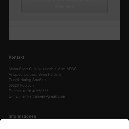
aktivieren
Kontakt
Motor-Sport-Club Nussloch e.V im ADAC
Ansprechpartner: Sven Förderer
Rudolf Harbig Straße 1
69226 Nußloch
Telefon: 0176 40550575
E-mail:
leihkartfahren@gmail.com
Informationen
Anfahrt